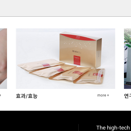
효과/효능
연
The high-tech