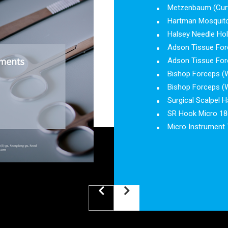
Metzenbaum (Cur
Hartman Mosquito
Halsey Needle Ho
Adson Tissue For
Adson Tissue For
Bishop Forceps (W
Bishop Forceps (
Surgical Scalpel 
SR Hook Micro 1
Micro Instrument 