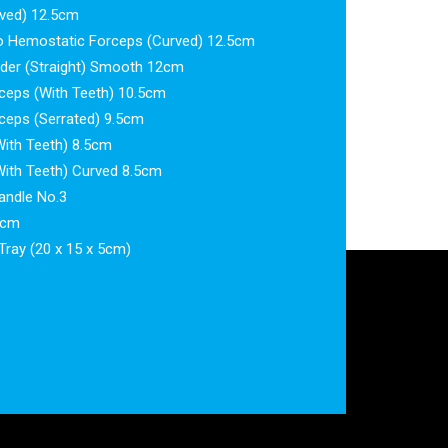
ved) 12.5cm
 Hemostatic Forceps (Curved) 12.5cm
lder (Straight) Smooth 12cm
ceps (With Teeth) 10.5cm
ceps (Serrated) 9.5cm
ith Teeth) 8.5cm
With Teeth) Curved 8.5cm
Handle No.3
8cm
Tray (20 x 15 x 5cm)