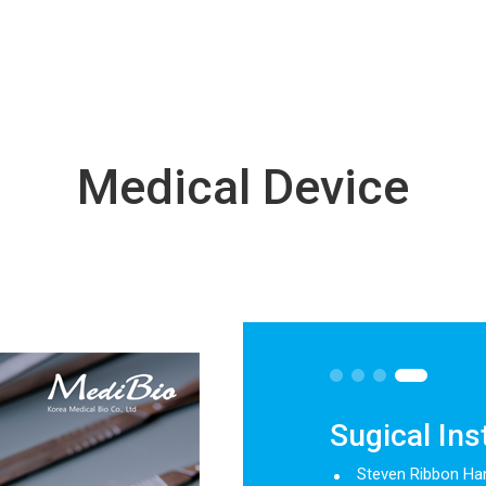
Medical Device
Sugical In
Steven Ribbon Ha