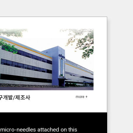
구개발/제조사
 micro-needles attached on this